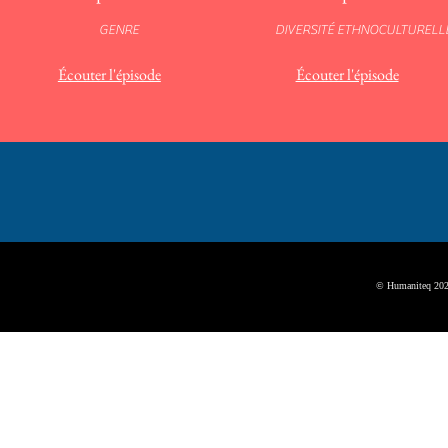
GENRE
DIVERSITÉ ETHNOCULTURELL
​Écouter l'épisode
​Écouter l'épisode
© Humaniteq 202