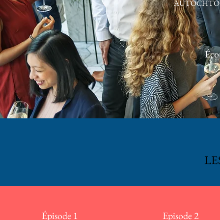
AUTOCHTON
Écou
LE
Épisode 1
Episode 2