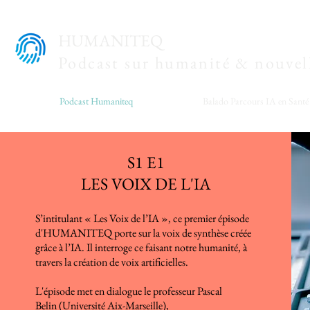
HUMANITEQ
Podcast sur humanité & nouvell
Podcast Humaniteq
Balado Parcours IA en Santé
S1 E1
LES VOIX DE L'IA
S’intitulant « Les Voix de l’IA », ce premier épisode
d'HUMANITEQ porte sur la voix de synthèse créée
grâce à l’IA. Il interroge ce faisant notre humanité, à
travers la création de voix artificielles.
L'épisode met en dialogue le professeur Pascal
Belin (Université Aix-Marseille),