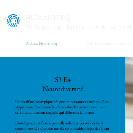
HUMANITEQ
Podcast sur humanité & nouvell
Podcast Humaniteq
Balado Parcours IA en Santé
S3 E4
Neurodiversité
L’adjectif neuroatypique désigne les personnes atteintes d’une
atypie neurofonctionnelle, c’est-à-dire les personnes qui ont
un fonctionnement cognifif qui diffère de la norme.
L’intelligence artificielle peut-elle aider ces personnes de la
neurodiversité ? Ou bien est-elle responsable d’injustice à leur