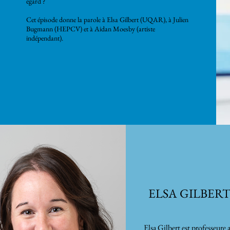
égard ?
Cet épisode donne la parole à
Elsa Gilbert
(UQAR), à
Julien
Bugmann
(HEPCV) et à
Aidan Moesby
(artiste
indépendant).
ELSA GILBER
Elsa Gilbert est professeure 