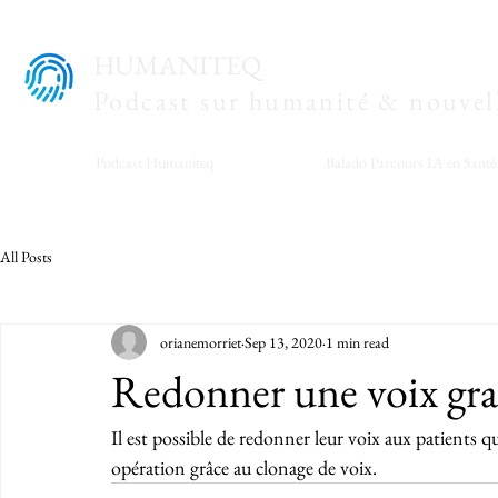
HUMANITEQ
Podcast sur humanité & nouvell
Podcast Humaniteq
Balado Parcours IA en Santé
All Posts
orianemorriet
Sep 13, 2020
1 min read
Redonner une voix grac
Il est possible de redonner leur voix aux patients q
opération grâce au clonage de voix. 