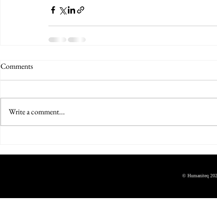
Comments
Write a comment...
© Humaniteq 202