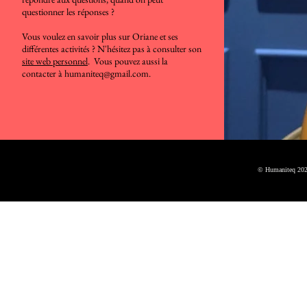
questionner les réponses ?
Vous voulez en savoir plus sur Oriane et ses
différentes activités ? N'hésitez pas à consulter son
site web personnel
. Vous pouvez aussi la
contacter à
humaniteq@gmail.com
.
© Humaniteq 202