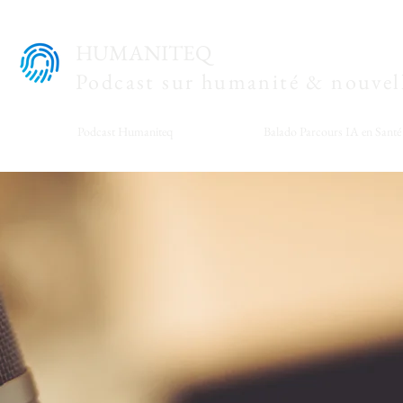
HUMANITEQ
Podcast sur humanité & nouvell
Podcast Humaniteq
Balado Parcours IA en Santé